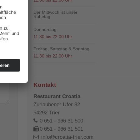
11.30 bis 22.00 Uhr
Der Mittwoch ist unser
Ruhetag.
Donnerstag
11.30 bis 22.00 Uhr
Freitag, Samstag & Sonntag
11.30 bis 22.00 Uhr
Kontakt
Restaurant Croatia
Zurlaubener Ufer 82
54292
Trier
0 651 - 966 31 500
0 651 - 966 31 501
info@croatia-trier.com