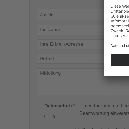
Datenschutz
*
ich erkläre mich mit 
Beantwortung einverst
ja