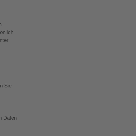
n
önlich
nter
n Sie
um Daten