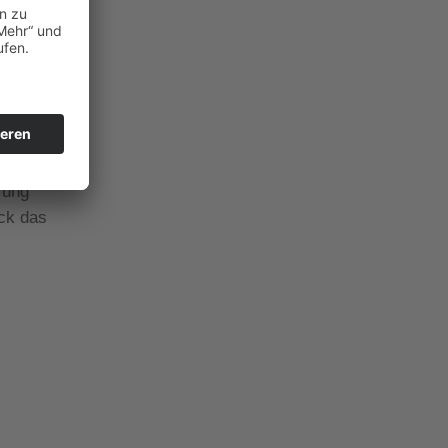
dieser
zogene
rung
eck das