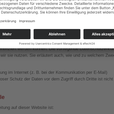
 Ihrer persönlichen Daten sehr ernst. Wir behandeln Ihre
sprechend den gesetzlichen Datenschutzvorschriften sowie 
erschiedene personenbezogene Daten erhoben. Personenbe
entifiziert werden können. Die vorliegende Datenschutzerklä
 wir sie nutzen. Sie erläutert auch, wie und zu welchem Zw
ung im Internet (z. B. bei der Kommunikation per E-Mail)
oser Schutz der Daten vor dem Zugriff durch Dritte ist nicht
le
itung auf dieser Website ist: