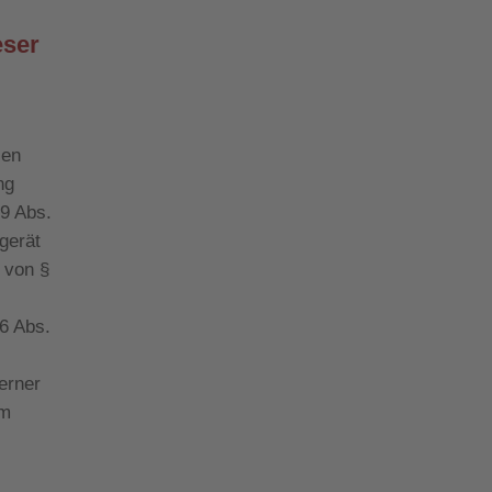
eser
ien
ng
49 Abs.
gerät
e von §
 6 Abs.
erner
im