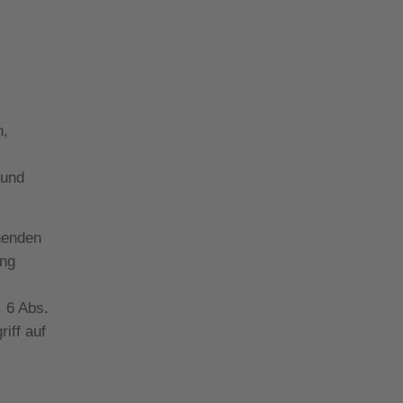
n,
 und
henden
ung
. 6 Abs.
iff auf