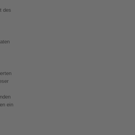
t des
Daten
erten
eser
änden
en ein