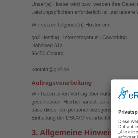
Unser(e) Hoster wird bzw. werden Ihre Daten nu
Leistungspflichten erforderlich ist und unser
Wir setzen folgende(n) Hoster ein:
gn2 Hosting | Internetagentur | Coworking
Hahnweg 61a
96450 Coburg
kontakt@gn2.de
Auftragsverarbeitung
Wir haben einen Vertrag über Auftragsverarb
geschlossen. Hierbei handelt es sich um einen
dass dieser die personenbezogenen Daten un
Einhaltung der DSGVO verarbeitet.
3. Allgemeine Hinweise und 