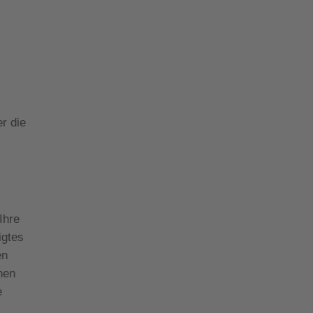
er die
Ihre
igtes
en
nen
e