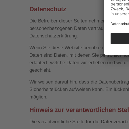
Datenschutz
Die Betreiber dieser Seiten nehmen den Schutz
personenbezogenen Daten vertraulich und ent
Datenschutzerklärung.
Wenn Sie diese Website benutzen, werden v
Daten sind Daten, mit denen Sie persönlich id
erläutert, welche Daten wir erheben und wofür
geschieht.
Wir weisen darauf hin, dass die Datenübertrag
Sicherheitslücken aufweisen kann. Ein lückenl
möglich.
Hinweis zur verantwortlichen Stel
Die verantwortliche Stelle für die Datenverarbe