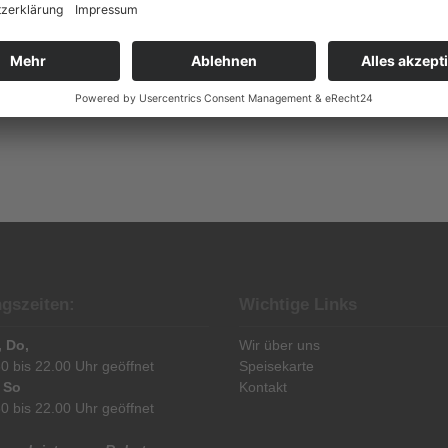
gszeiten:
Wichtige Links
, Do,
Wir über uns
0 bis 22.00 Uhr geöffnet
Speisekarte
& So
Kontakt
0 bis 22.00 Uhr geöffnet