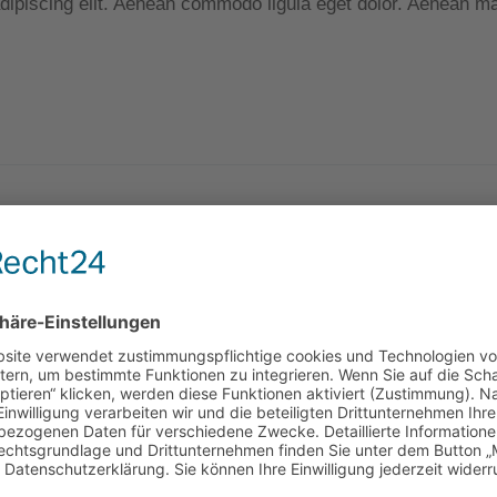
dipiscing elit. Aenean commodo ligula eget dolor. Aenean m