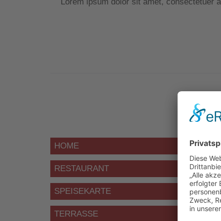
Lorem ipsum dolor sit amet, consectetuer a
HOME
RESTAURANT
SPEISEKARTE
TERRASSE